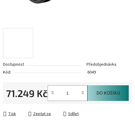
Dostupnost
Předobjednávka
Kód:
6049
71.249 Kč
DO KOŠÍKU
Měrná cena:
Tisk
Zeptat se
Sdílet