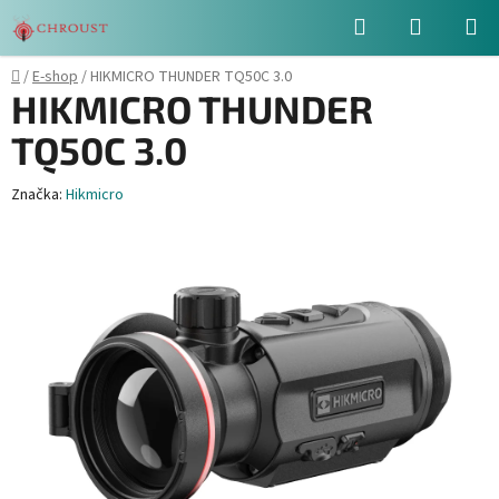
Přejít
Hledat
NÁKUPN
na
obsah
KOŠÍK
Domů
/
E-shop
/
HIKMICRO THUNDER TQ50C 3.0
HIKMICRO THUNDER
TQ50C 3.0
Značka:
Hikmicro