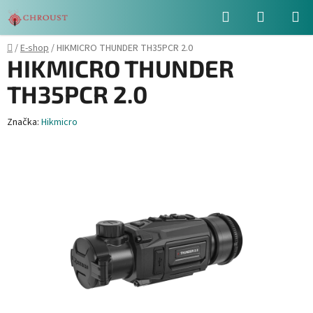
Přejít
Hledat
NÁKUPN
na
obsah
KOŠÍK
Domů
/
E-shop
/
HIKMICRO THUNDER TH35PCR 2.0
HIKMICRO THUNDER
TH35PCR 2.0
Značka:
Hikmicro