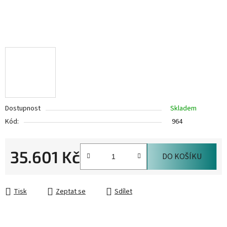
Dostupnost
Skladem
Kód:
964
35.601 Kč
DO KOŠÍKU
Měrná cena:
Tisk
Zeptat se
Sdílet