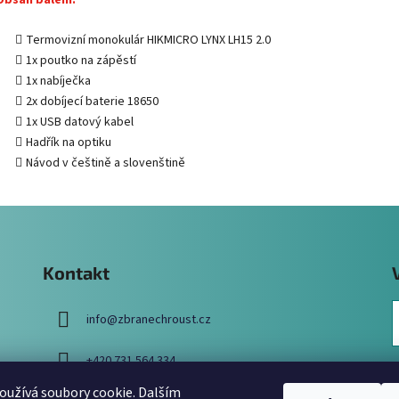
Obsah balení:
Termovizní monokulár HIKMICRO LYNX LH15 2.0
1x poutko na zápěstí
1x nabíječka
2x dobíjecí baterie 18650
1x USB datový kabel
Hadřík na optiku
Návod v češtině a slovenštině
Kontakt
info
@
zbranechroust.cz
+420 731 564 334
užívá soubory cookie. Dalším