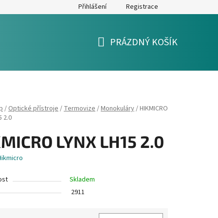
Přihlášení
Registrace
y
Formulář pro reklamaci a výměnu zboží
Moje objednávka
PRÁZDNÝ KOŠÍK
NÁKUPNÍ
KOŠÍK
p
/
Optické přístroje
/
Termovize
/
Monokuláry
/
HIKMICRO
 2.0
MICRO LYNX LH15 2.0
Hikmicro
ost
Skladem
2911