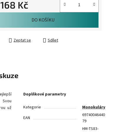
.168 Kč
cena:
DO KOŠÍKU
Zeptat se
Sdílet
skuze
jlepší
Doplňkové parametry
i.
Svou
Kategorie
Monokuláry
rou už
69740046440
EAN
79
HM-TS83-