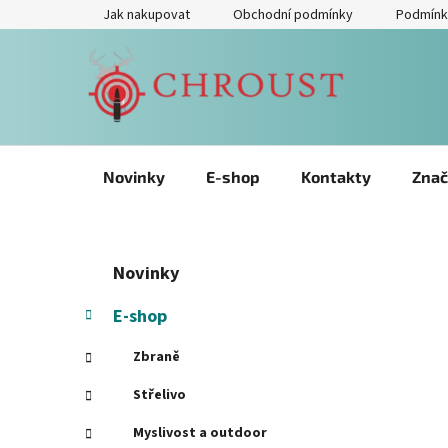
Přejít
Jak nakupovat
Obchodní podmínky
Podmínk
na
obsah
Novinky
E-shop
Kontakty
Znač
P
Přeskočit
K
Novinky
kategorie
a
o
t
s
E-shop
e
t
g
Zbraně
r
o
a
r
Střelivo
i
n
Myslivost a outdoor
e
n