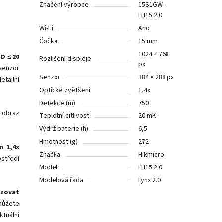
Značení výrobce
15S1GW-
LH15 2.0
Wi-Fi
Ano
Čočka
15 mm
1024 × 768
TD
≤ 20
Rozlišení displeje
px
 senzor
Senzor
384 × 288 px
etailní
Optické zvětšení
1,4x
Detekce (m)
750
 obraz
Teplotní citlivost
20 mK
Výdrž baterie (h)
6,5
Hmotnost (g)
272
m 1,4x
Značka
Hikmicro
ostředí
Model
LH15 2.0
Modelová řada
Lynx 2.0
zovat
ůžete
ktuální