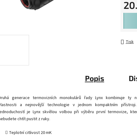
20
Měrná 
Tisk
Popis
Di
Druhá generace termovizních monokulárů řady Lynx kombinuje ty ne
vlastnosti a nejnovější technologie v jednom kompaktním přístroj
jednoduchostí je Lynx skvělou volbou při výběru první termovize, kte
nebudete chtít pustit z ruky.
Teplotní citlivost 20 mK