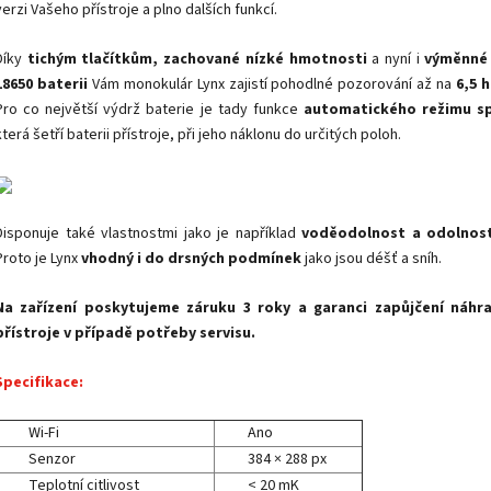
verzi Vašeho přístroje a plno dalších funkcí.
Díky
tichým tlačítkům, zachované nízké hmotnosti
a nyní i
výměnné 
18650 baterii
Vám monokulár Lynx zajistí pohodlné pozorování až na
6,5 
Pro co největší výdrž baterie je tady funkce
automatického režimu s
která šetří baterii přístroje, při jeho náklonu do určitých poloh.
Disponuje také vlastnostmi jako je například
voděodolnost a odolnost
Proto je Lynx
vhodný i do drsných podmínek
jako jsou déšť a sníh.
Na zařízení poskytujeme záruku 3 roky a garanci zapůjčení náhr
přístroje v případě potřeby servisu.
Specifikace:
Wi-Fi
Ano
Senzor
384 × 288 px
Teplotní citlivost
< 20 mK