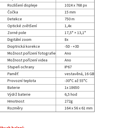
Rozlišení displeje
1024 x 768 px
Čočka
15 mm
Detekce
750 m
Optické zvětšení
1,4x
Zorné pole
17,5° × 13,1°
Digitální zoom
8x
Dioptrická korekce
-5D - +3D
Možnost pořízení fotografie
Ano
Možnost pořízení videa
Ano
Stupeň ochrany
IP67
Paměť
vestavěná, 16 GB
Provozní teplota
-30°C až 55°C
Baterie
1x 18650
Výdrž baterie
6,5 hod
Hmotnost
272g
Rozměry
164 x 56 x 61 mm