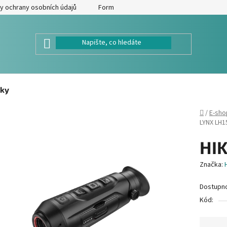
y ochrany osobních údajů
Formulář pro odstoupení od kupní smlouv
ky
Domů
/
E-sho
LYNX LH15
HIK
Značka:
Dostupn
Kód: