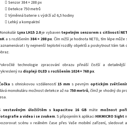
Senzor 384 × 288 px
Detekce 750 metrů
Výměnná baterie s výdrží až 6,5 hodiny
Lehký a kompaktní
Monokulár
Lynx LH15 2.0
je vybaven
tepelným senzorem s citlivostí NE
mK
a s rozlišením
384 × 288 px
. Čím nižší je hodnota NETD, tím lépe může
zaznamenávat i ty nejmenší teplotní rozdíly objektů a poskytnout Vám tak d
obraz.
Pokročilé technologie zpracování obrazu přináší čistší a detailnější
vykreslený na
displeji OLED s rozlišením 1024 × 768 px
.
Čočka
s ohniskovou vzdáleností
15 mm
s pevným
optickým zvětšení
dává monokuláru možnost detekce až na
750 metrů
, čímž je vhodný do pr
lesa.
S
vestavěným
úložištěm s kapacitou 16 GB
máte
možnost poři
fotografie a videa i se zvukem
. S připojením k aplikaci
HIKMICRO Sight
m
pozorovat scénu v reálném čase přes Vaše mobilní zařízení, sledovat a