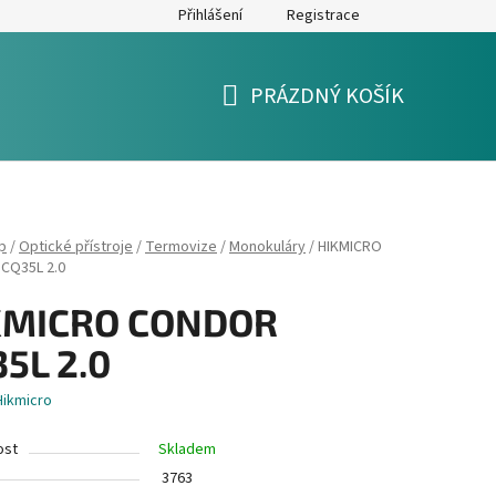
Přihlášení
Registrace
y
Formulář pro reklamaci a výměnu zboží
Moje objednávka
PRÁZDNÝ KOŠÍK
NÁKUPNÍ
KOŠÍK
p
/
Optické přístroje
/
Termovize
/
Monokuláry
/
HIKMICRO
CQ35L 2.0
KMICRO CONDOR
5L 2.0
Hikmicro
ost
Skladem
3763