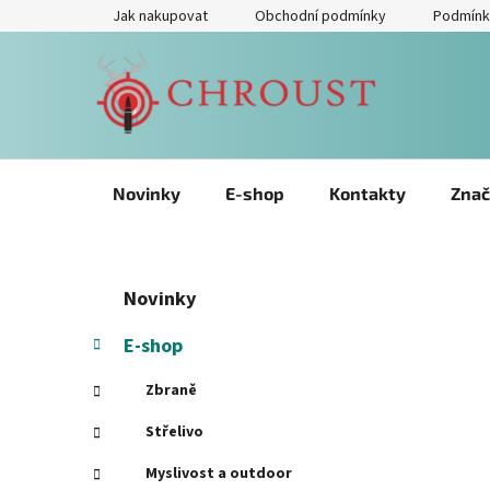
Přejít
Jak nakupovat
Obchodní podmínky
Podmínk
na
obsah
Novinky
E-shop
Kontakty
Znač
P
Přeskočit
K
Novinky
kategorie
a
o
t
s
E-shop
e
t
g
Zbraně
r
o
a
r
Střelivo
i
n
Myslivost a outdoor
e
n