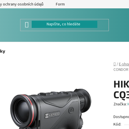
y ochrany osobních údajů
Formulář pro odstoupení od kupní smlouv
ky
Domů
/
E-sho
CONDOR 
HI
CQ3
Značka:
Dostupn
Kód: