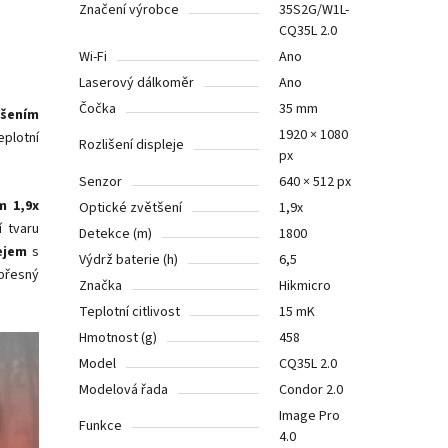
Značení výrobce
35S2G/W1L-
CQ35L 2.0
Wi-Fi
Ano
Laserový dálkoměr
Ano
Čočka
35 mm
išením
1920 × 1080
eplotní
Rozlišení displeje
px
Senzor
640 × 512 px
m
1,9x
Optické zvětšení
1,9x
 tvaru
Detekce (m)
1800
ejem
s
Výdrž baterie (h)
6,5
 přesný
Značka
Hikmicro
Teplotní citlivost
15 mK
Hmotnost (g)
458
Model
CQ35L 2.0
Modelová řada
Condor 2.0
Image Pro
Funkce
4.0