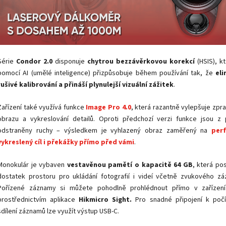
Série
Condor 2.0
disponuje
chytrou bezzávěrkovou korekcí
(HSIS), k
pomocí AI (umělé inteligence) přizpůsobuje během používání tak, že
eli
rušivé kalibrování a přináší plynulejší vizuální zážitek
.
Zařízení také využívá funkce
Image Pro 4.0
, která razantně vylepšuje zpr
obrazu a vykreslování detailů. Oproti předchozí verzi funkce jsou z 
odstraněny ruchy – výsledkem je vyhlazený obraz zaměřený na
per
vykreslený cíl i překážky přímo před vámi
.
Monokulár je vybaven
vestavěnou pamětí o kapacitě
64 GB
, která po
dostatek prostoru pro ukládání fotografií i videí včetně zvukového zá
Pořízené záznamy si můžete pohodlně prohlédnout přímo v zařízen
prostřednictvím aplikace
Hikmicro Sight.
Pro snadné připojení k počít
sdílení záznamů lze využít výstup USB-C.