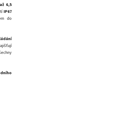
až 6,5
tí
IP67
kem do
ládání
jišťují
šechny
adního