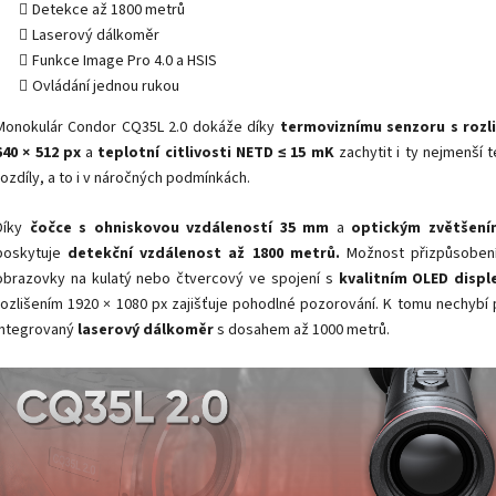
Detekce až 1800 metrů
Laserový dálkoměr
Funkce Image Pro 4.0 a HSIS
Ovládání jednou rukou
Monokulár Condor CQ35L 2.0 dokáže díky
termoviznímu senzoru s rozl
640 × 512 px
a
teplotní citlivosti NETD ≤ 15 mK
zachytit i ty nejmenší t
rozdíly, a to i v náročných podmínkách.
Díky
čočce s ohniskovou vzdáleností
35 mm
a
optickým zvětšení
poskytuje
detekční vzdálenost až
1800 metrů.
Možnost přizpůsobení
obrazovky na kulatý nebo čtvercový ve spojení s
kvalitním OLED displ
rozlišením 1920 × 1080 px zajišťuje pohodlné pozorování. K tomu nechybí
integrovaný
laserový dálkoměr
s dosahem až 1000 metrů.