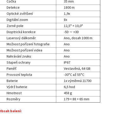
Čočka
35 mm
Detekce
1800 m
Optické zvětšení
1,9x
Digitální zoom
8x
Zorné pole
12,5° × 10,0°
Dioptrická korekce
-5D ∼ +3D
Laserový dálkoměr
Ano, dosah 1000 m
Možnost pořízení fotografie
Ano
Možnost pořízení videa
Ano
Nahrávání zvuku
Ano
Stupeň ochrany
IP67
Paměť
Vestavěná, 64 GB
Provozní teplota
-30°C až 55°C
Baterie
1x výměnná 21700
Výdrž baterie
6,5 hod
Hmotnost
458 g
Rozměry
179 × 88 × 65 mm
Obsah balení: