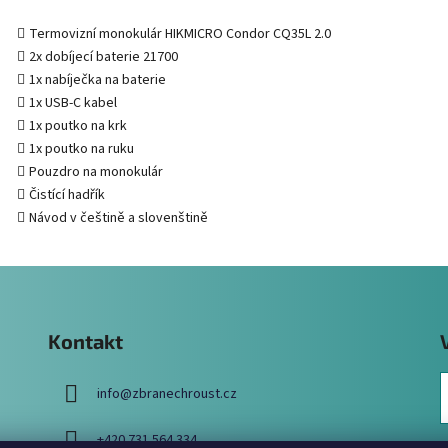
Termovizní monokulár HIKMICRO Condor CQ35L 2.0
2x dobíjecí baterie 21700
1x nabíječka na baterie
1x USB-C kabel
1x poutko na krk
1x poutko na ruku
Pouzdro na monokulár
Čistící hadřík
Návod v češtině a slovenštině
Kontakt
info
@
zbranechroust.cz
+420 731 564 334