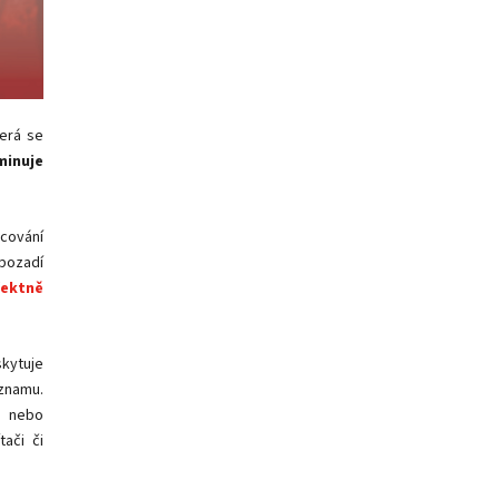
terá se
minuje
acování
pozadí
fektně
skytuje
znamu.
í nebo
ači či