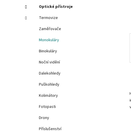
í
Optické přístroje
p
Termovize
a
n
Zaměřovače
e
Monokuláry
l
Binokuláry
Noční vidění
Dalekohledy
Puškohledy
Kolimátory
Fotopasti
Drony
Příslušenství