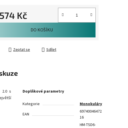
.574 Kč
cena:
DO KOŠÍKU
Zeptat se
Sdílet
skuze
 2.0 s
Doplňkové parametry
jvětší
Kategorie
Monokuláry
69740046472
EAN
16
HM-TSD6-