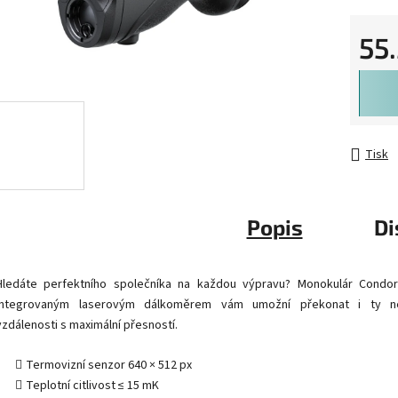
55
Měrná 
Tisk
Popis
Di
Hledáte perfektního společníka na každou výpravu? Monokulár Condor
integrovaným laserovým dálkoměrem vám umožní překonat i ty ne
vzdálenosti s maximální přesností.
Termovizní senzor 640 × 512 px
Teplotní citlivost ≤ 15 mK