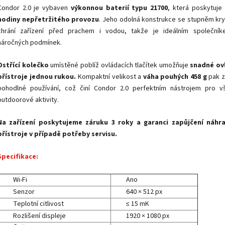
Condor 2.0 je vybaven
výkonnou baterií typu 21700
, která poskytuje
hodiny nepřetržitého provozu
. Jeho odolná konstrukce se stupněm kry
chrání zařízení před prachem i vodou, takže je ideálním společní
náročných podmínek.
Ostřící kolečko
umístěné poblíž ovládacích tlačítek umožňuje
snadné ov
přístroje jednou rukou.
Kompaktní velikost a
váha pouhých 458 g
pak za
pohodlné používání, což činí Condor 2.0 perfektním nástrojem pro v
outdoorové aktivity.
Na zařízení poskytujeme záruku 3 roky a garanci zapůjčení náhr
přístroje v případě potřeby servisu.
Specifikace:
Wi-Fi
Ano
Senzor
640 × 512 px
Teplotní citlivost
≤ 15 mK
Rozlišení displeje
1920 × 1080 px