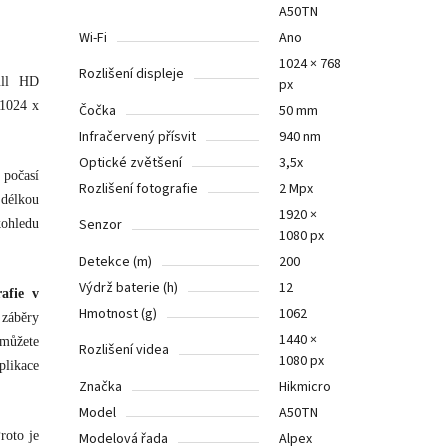
A50TN
Wi-Fi
Ano
1024 × 768
Rozlišení displeje
ull HD
px
 1024 x
Čočka
50 mm
Infračervený přísvit
940 nm
Optické zvětšení
3,5x
 počasí
Rozlišení fotografie
2 Mpx
délkou
1920 ×
Senzor
kohledu
1080 px
Detekce (m)
200
Výdrž baterie (h)
12
rafie v
Hmotnost (g)
1062
 záběry
1440 ×
můžete
Rozlišení videa
1080 px
plikace
Značka
Hikmicro
Model
A50TN
roto je
Modelová řada
Alpex