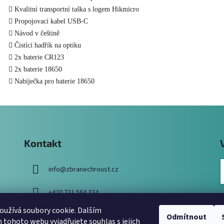
Kvalitní transportní taška s logem Hikmicro
Propojovací kabel USB-C
Návod v češtině
Čistící hadřík na optiku
2x baterie CR123
2x baterie 18650
Nabíječka pro baterie 18650
Kontakt
info
@
zbranechroust.cz
+420 731 564 334
užívá soubory cookie. Dalším
Odmítnout
tohoto webu vyjadřujete souhlas s jejich