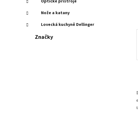
í
Optické přístroje
p
Nože a katany
a
n
Lovecká kuchyně Dellinger
e
Značky
l