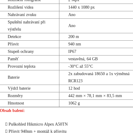
Rozlišení videa
1440 x 1080 px
Nahrávaní zvuku
Ano
Spuštění nahrávaní při
Ano
výstřelu
Detekce
200 m
Přísvit
940 nm
Stupeň ochrany
IP67
Paměť
vestavěná, 64 GB
Provozní teplota
-30°C až 55°C
2x zabudovaná 18650 a 1x výměnná
Baterie
RCR123
Výdrž baterie
12 hod
Rozměry
442 mm × 78,1 mm × 83,5 mm
Hmotnost
1062 g
Obsah balení:
Puškohled Hikmicro Alpex A50TN
Přísvit 940nm + montáž k přísvitu