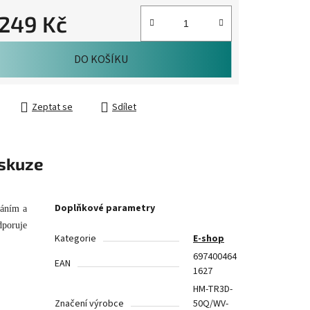
.249 Kč
cena:
DO KOŠÍKU
Zeptat se
Sdílet
skuze
Doplňkové parametry
áním a
dporuje
Kategorie
E-shop
697400464
EAN
1627
HM-TR3D-
Značení výrobce
50Q/WV-