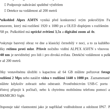
Podporuje nahrávání spuštěné výstřelem
Detekce na vzdálenost až 200 metrů
Puškohled Alpex A50TN
vyniká před konkurencí svým pokročilým F
senzorem, který má rozlišení 1920 x 1080 px a OLED displejem s rozlišením
768 px. Puškohled má
optické zvětšení 3,5x
a
digitální zoom až 4x
.
Poskytuje barevný obraz ve dne a klasický černobílý v noci, a to za každého
díky
režimu proti mlze
.
Přísvit
nočního vidění ALPEX A50TN s vlnovou 
940 nm
je neviditelný pro lidi i pro divoká zvířata. Detekční vzdálenost u puš
je až 200 metrů.
Díky vestavěnému úložišti s kapacitou až 64 GB můžete pořizovat
fotog
rozlišení 2 Mpx
nebo natáčet
videa v rozlišení 1440 x 1080 px
. Zaznamenané
můžete kdykoliv zobrazit nebo odstranit. Prostřednictvím USB-C portu 
přístroj připojit k počítači, nebo k chytrému mobilnímu telefonu pomocí a
HIKMICRO Sight.
Disponuje také vlastnostmi jako je například voděodolnost a odolnost IP67. P