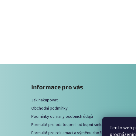
Z
á
Informace pro vás
p
a
Jak nakupovat
t
Obchodní podmínky
í
Podmínky ochrany osobních údajů
Formulář pro odstoupení od kupní smlouvy
Tento web po
Formulář pro reklamaci a výměnu zboží
procházením 