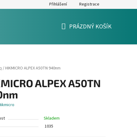
Přihlášení
Registrace
y
Formulář pro reklamaci a výměnu zboží
Moje objednávka
PRÁZDNÝ KOŠÍK
NÁKUPNÍ
KOŠÍK
p
/
HIKMICRO ALPEX A50TN 940nm
KMICRO ALPEX A50TN
0nm
Hikmicro
ost
Skladem
1035