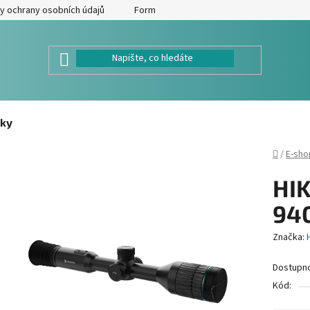
y ochrany osobních údajů
Formulář pro odstoupení od kupní smlouv
ky
Domů
/
E-sho
HI
94
Značka:
Dostupn
Kód: