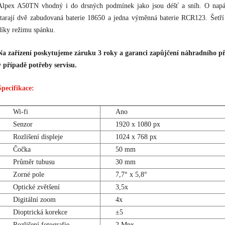
Alpex A50TN vhodný i do drsných podmínek jako jsou déšť a sníh. O napá
starají dvě zabudovaná baterie 18650 a jedna výměnná baterie RCR123. Šetří 
díky režimu spánku.
Na zařízení poskytujeme záruku 3 roky a garanci zapůjčení náhradního př
v případě potřeby servisu.
Specifikace:
Wi-fi
Ano
Senzor
1920 x 1080 px
Rozlišení displeje
1024 x 768 px
Čočka
50 mm
Průměr tubusu
30 mm
Zorné pole
7,7° x 5,8°
Optické zvětšení
3,5x
Digitální zoom
4x
Dioptrická korekce
±5
Rozlišení fotografie
2 Mpx