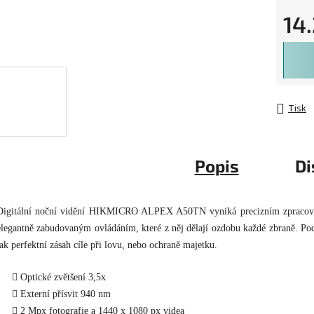
14
Měrná 
Tisk
Popis
Di
Digitální noční vidění HIKMICRO ALPEX A50TN vyniká precizním zpracov
elegantně zabudovaným ovládáním, které z něj dělají ozdobu každé zbraně. Po
tak perfektní zásah cíle při lovu, nebo ochraně majetku.
Optické zvětšení 3,5x
Externí přísvit 940 nm
2 Mpx fotografie a 1440 x 1080 px videa