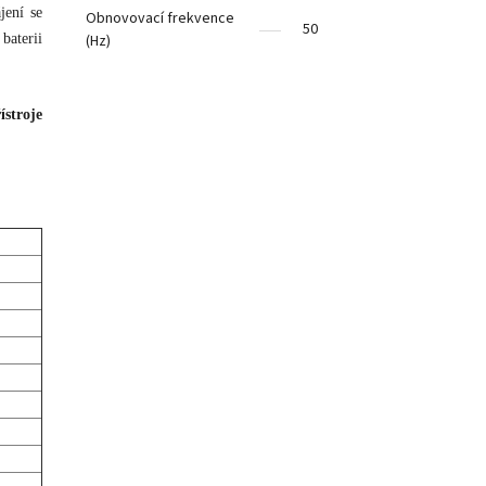
jení se
Obnovovací frekvence
50
baterii
(Hz)
ístroje