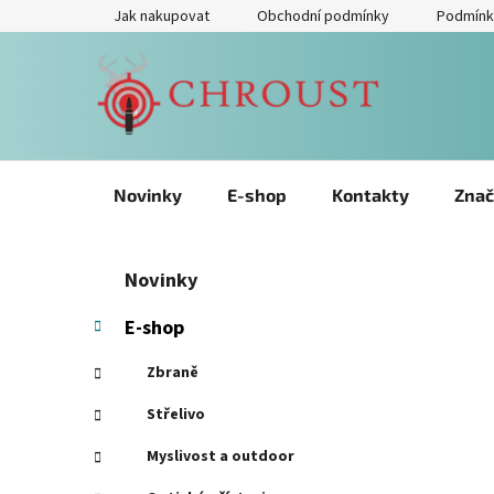
Přejít
Jak nakupovat
Obchodní podmínky
Podmínk
na
obsah
Novinky
E-shop
Kontakty
Znač
P
Přeskočit
K
Novinky
kategorie
a
o
t
s
E-shop
e
t
g
Zbraně
r
o
a
r
Střelivo
i
n
Myslivost a outdoor
e
n