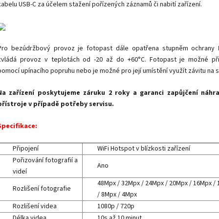
kabelu USB-C za účelem stažení pořízených záznamů či nabití zařízení.
Pro bezúdržbový provoz je fotopast dále opatřena stupněm ochrany
zvládá provoz v teplotách od -20 až do +60°C. Fotopast je možné při
pomocí upínacího popruhu nebo je možné pro její umístění využít závitu na s
Na zařízení poskytujeme záruku 2 roky a garanci zapůjčení náhr
přístroje v případě potřeby servisu.
Specifikace:
Připojení
WiFi Hotspot v blízkosti zařízení
Pořizování fotografií a
Ano
videí
48Mpx / 32Mpx / 24Mpx / 20Mpx / 16Mpx /
Rozlišení fotografie
/ 8Mpx / 4Mpx
Rozlišení videa
1080p / 720p
Délka videa
10s až 10 minut