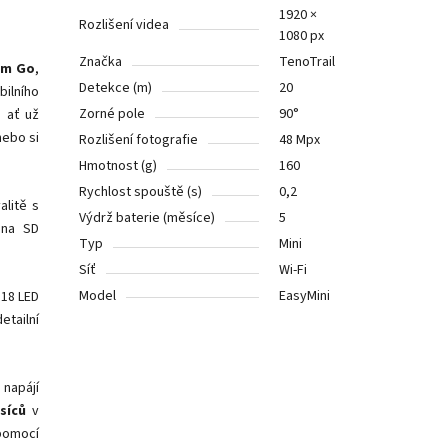
1920 ×
Rozlišení videa
1080 px
Značka
TenoTrail
am Go
,
Detekce (m)
20
bilního
Zorné pole
90°
, ať už
nebo si
Rozlišení fotografie
48 Mpx
Hmotnost (g)
160
Rychlost spouště (s)
0,2
alitě s
Výdrž baterie (měsíce)
5
 na
SD
Typ
Mini
Síť
Wi-Fi
Model
EasyMini
18 LED
etailní
 napájí
síců
v
 pomocí