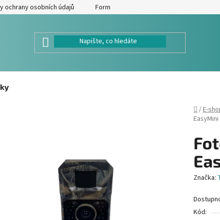
y ochrany osobních údajů
Formulář pro odstoupení od kupní smlouv
ky
Domů
/
E-sho
EasyMini
Fot
Ea
Značka:
Dostupn
Kód: