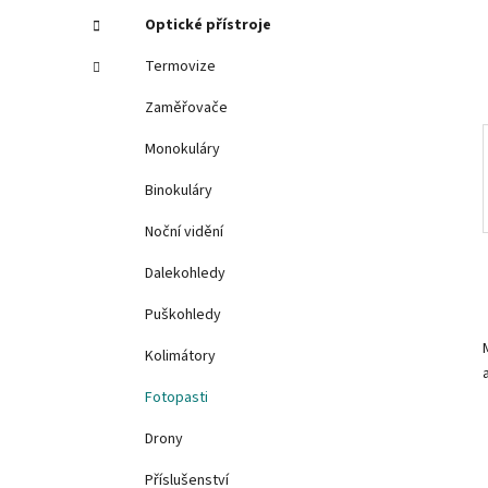
í
Optické přístroje
p
Termovize
a
n
Zaměřovače
e
Monokuláry
l
Binokuláry
Noční vidění
Dalekohledy
Puškohledy
Kolimátory
Fotopasti
Drony
Příslušenství