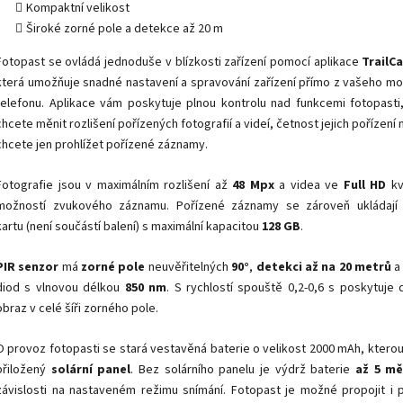
Kompaktní velikost
Široké zorné pole a detekce až 20 m
Fotopast se ovládá jednoduše v blízkosti zařízení pomocí aplikace
TrailC
která umožňuje snadné nastavení a spravování zařízení přímo z vašeho mo
telefonu. Aplikace vám poskytuje plnou kontrolu nad funkcemi fotopasti
chcete měnit r
ozlišení pořízených fotografií a videí, četnost jejich pořízení 
chcete jen prohlížet pořízené záznamy
.
Fotografie jsou v maximálním rozlišení až
48 Mpx
a videa ve
Full HD
kv
možností zvukového záznamu. Pořízené záznamy se zároveň ukládají
kartu
(není součástí balení)
s maximální kapacitou
128 GB
.
PIR senzor
má
zorné pole
neuvěřitelných
90°
,
detekci až na 20 metrů
a 
diod s vlnovou délkou
850 nm
. S rychlostí spouště 0,2-0,6 s poskytuje d
obraz v celé šíři zorného pole.
O provoz fotopasti se stará vestavěná baterie o velikost 2000 mAh, kterou
přiložený
solární panel
. Bez solárního panelu je výdrž baterie
až 5 mě
závislosti na nastaveném režimu snímání. Fotopast je možné propojit i