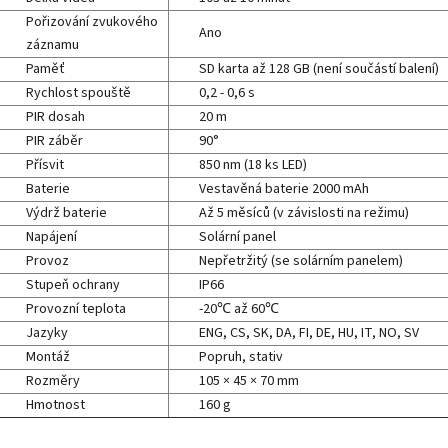
Pořizování zvukového
Ano
záznamu
Paměť
SD karta až 128 GB (není součástí balení)
Rychlost spouště
0,2 - 0,6 s
PIR dosah
20 m
PIR záběr
90°
Přísvit
850 nm (18 ks LED)
Baterie
Vestavěná baterie 2000 mAh
Výdrž baterie
Až 5 měsíců (v závislosti na režimu)
Napájení
Solární panel
Provoz
Nepřetržitý (se solárním panelem)
Stupeň ochrany
IP66
Provozní teplota
-20℃ až 60℃
Jazyky
ENG, CS, SK, DA, FI, DE, HU, IT, NO, SV
Montáž
Popruh, stativ
Rozměry
105 × 45 × 70 mm
Hmotnost
160 g