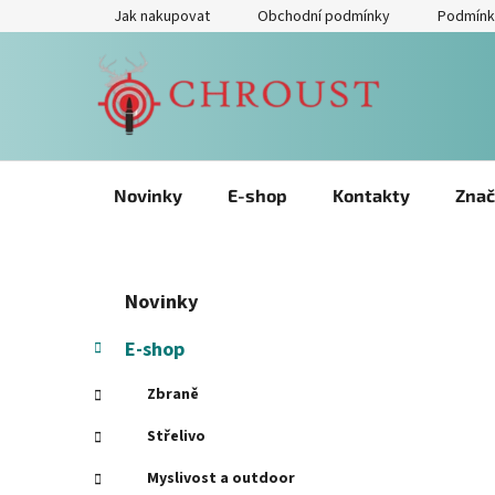
Přejít
Jak nakupovat
Obchodní podmínky
Podmínk
na
obsah
Novinky
E-shop
Kontakty
Znač
P
Přeskočit
K
Novinky
kategorie
a
o
t
s
E-shop
e
t
g
Zbraně
r
o
a
r
Střelivo
i
n
Myslivost a outdoor
e
n