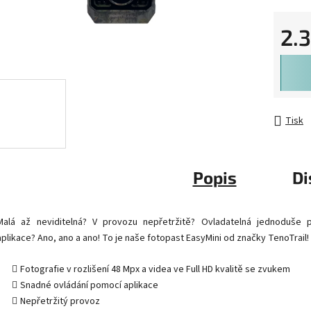
2.
Měrná 
Tisk
Popis
Di
Malá až neviditelná? V provozu nepřetržitě? Ovladatelná jednoduše 
aplikace? Ano, ano a ano! To je naše fotopast EasyMini od značky TenoTrail!
Fotografie v rozlišení 48 Mpx a videa ve Full HD kvalitě se zvukem
Snadné ovládání pomocí aplikace
Nepřetržitý provoz