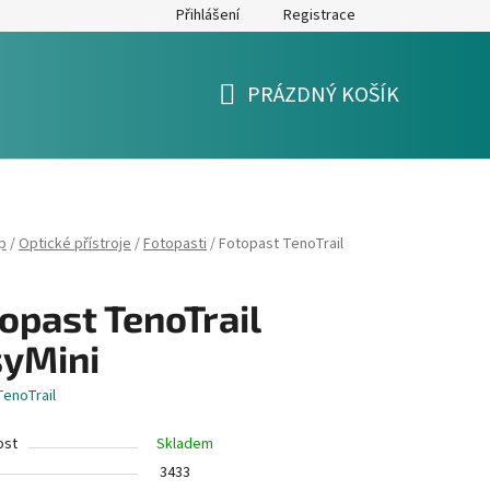
Přihlášení
Registrace
y
Formulář pro reklamaci a výměnu zboží
Moje objednávka
PRÁZDNÝ KOŠÍK
NÁKUPNÍ
KOŠÍK
p
/
Optické přístroje
/
Fotopasti
/
Fotopast TenoTrail
opast TenoTrail
syMini
TenoTrail
ost
Skladem
3433