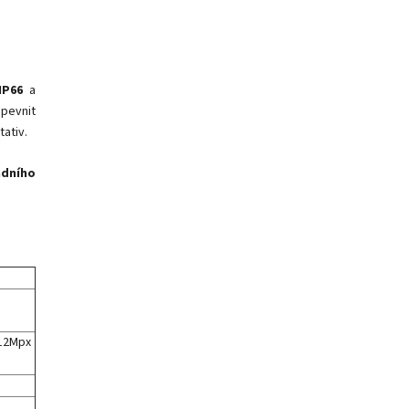
IP66
a
pevnit
tativ.
adního
 12Mpx