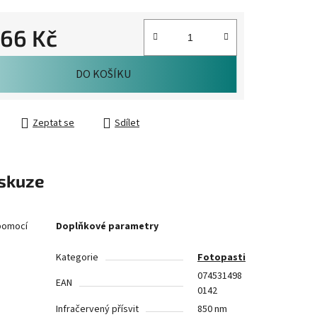
366 Kč
cena:
DO KOŠÍKU
Zeptat se
Sdílet
skuze
pomocí
Doplňkové parametry
Kategorie
Fotopasti
074531498
EAN
0142
Infračervený přísvit
850 nm