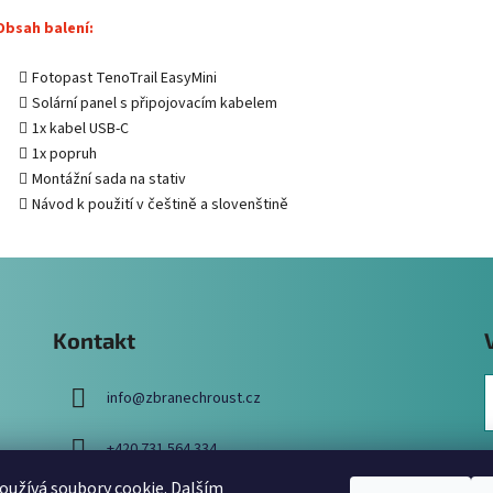
Obsah
balení:
Fotopast TenoTrail EasyMini
Solární panel s připojovacím kabelem
1x kabel USB-C
1x popruh
Montážní sada na stativ
Návod k použití v češtině a slovenštině
Kontakt
info
@
zbranechroust.cz
+420 731 564 334
užívá soubory cookie. Dalším