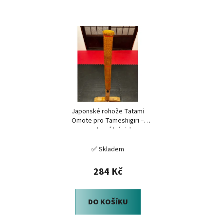
Japonské rohože Tatami
Omote pro Tameshigiri –
sportovní trénink
✅ Skladem
284 Kč
DO KOŠÍKU