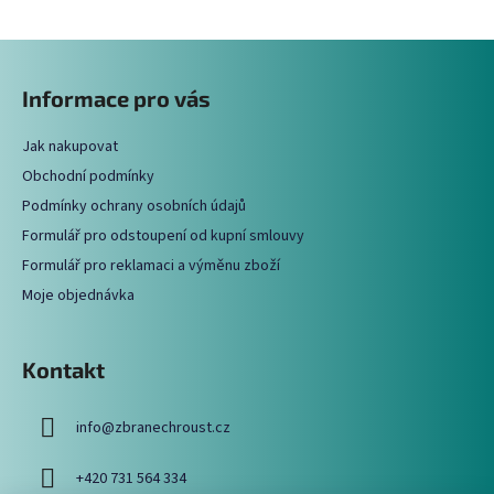
Z
á
Informace pro vás
p
a
Jak nakupovat
t
Obchodní podmínky
í
Podmínky ochrany osobních údajů
Formulář pro odstoupení od kupní smlouvy
Formulář pro reklamaci a výměnu zboží
Moje objednávka
Kontakt
info
@
zbranechroust.cz
+420 731 564 334