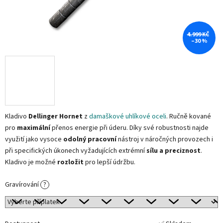
4.999 KČ
–30 %
Kladivo
Dellinger Hornet
z
damaškové uhlíkové oceli
. Ručně kované
pro
maximální
přenos energie při úderu. Díky své robustnosti najde
využití jako vysoce
odolný pracovní
nástroj v náročných provozech i
při specifických úkonech vyžadujících extrémní
sílu a preciznost
.
Kladivo je možné
rozložit
pro lepší údržbu.
Gravírování
?