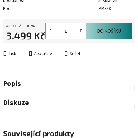
Dostupnost
✅ Skladem
Kód:
PMX38
4.999 Kč
–30 %
DO KOŠÍKU
3.499 Kč
Měrná cena:
Tisk
Zeptat se
Sdílet
Popis
Diskuze
Související produkty